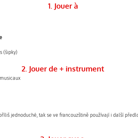
1. Jouer à
e
s (šipky)
2. Jouer de + instrument
 musicaux
říliš jednoduché, tak se ve francouzštině používají i další před