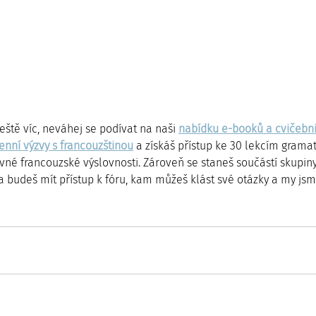
eště víc, neváhej se podívat na naši 
nabídku e-booků a cvičebn
enní výzvy s francouzštinou
 a získáš přístup ke 30 lekcím gramati
vné francouzské výslovnosti. Zároveň se staneš součástí skupin
a budeš mít přístup k fóru, kam můžeš klást své otázky a my jsme