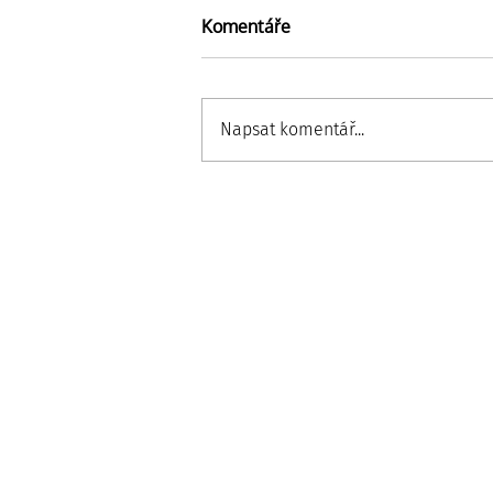
Komentáře
Napsat komentář...
Francouzský Klub
Blog
E-booky
Francouzská výzva
O nás
Kontakt