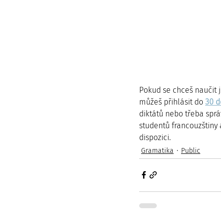
Pokud se chceš naučit j
můžeš přihlásit do 
30 d
diktátů nebo třeba sprá
studentů francouzštiny 
dispozici.
Gramatika
Public