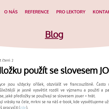
O NÁS
REFERENCE
PRO LEKTORY
KONTA
Blog
 čtení: 2
dložku použít se slovesem J
yce jsou vždycky oříšek, obzvlášť ve francouzštině. Často
ležitější je jasně vysvětlit rozdíl ve významu a použití a p
e, jaké předložky se používají se slovesem jouer = hrát. 
jí vrásky na čele, mrkni se na náš e-book, kde vysvětlujeme uži
 procvičit (
zde
).