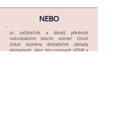
NEBO
Jsi začátečník a dáváš přednost
individuálním lekcím online? Chceš
získat zejména dostatečné základy
výslovnosti, abys ten croissant příště v
pekařství už nespletl/a? Kontaktuj nás,
rádi se s tebou spojíme a vybereme ten
nejlepší způsob, jak tě NAučit
francouzsky.
Cena: 850 Kč / lekce (45 min) nebo 500
Kč / 30 min, balíček 5 nebo 10 lekcí
Chci se spojit