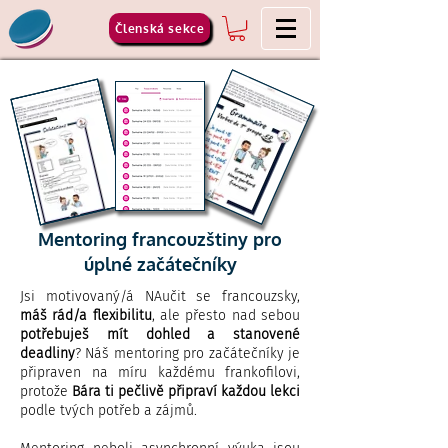
Členská sekce
Mentoring francouzštiny pro
úplné začátečníky
Jsi motivovaný/á NAučit se francouzsky,
máš rád/a flexibilitu
, ale přesto nad sebou
potřebuješ mít dohled a stanovené
deadliny
? Náš mentoring pro začátečníky je
připraven na míru každému frankofilovi,
protože
Bára ti pečlivě připraví každou lekci
p
odle tvých potřeb a zájmů.