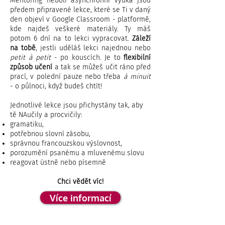
Mentoring neboli asynchronní výuka jsou
předem připravené lekce, které se Ti v daný
den objeví v Google Classroom - platformě,
kde najdeš veškeré materiály. Ty máš
potom 6 dní na to lekci vypracovat.
Záleží
na tobě
, jestli uděláš lekci najednou nebo
petit à petit
- po kouscích. Je to
flexibilní
způsob učení
a tak se můžeš učit ráno před
prací, v polední pauze nebo třeba
à minuit
- o půlnoci, když budeš chtít!
Jednotlivé lekce jsou přichystány tak, aby
tě NAučily a procvičily:
gramatiku,
potřebnou slovní zásobu,
správnou francouzskou výslovnost,
porozumění psanému a mluvenému slovu
reagovat ústně nebo písemně
Chci vědět víc
!
Více informací