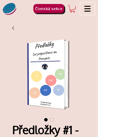
Členská sekce
Předložky #1 -