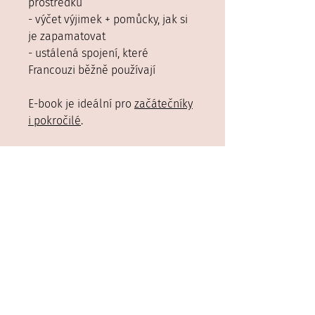
prostředků
- výčet výjimek + pomůcky, jak si
je zapamatovat
- ustálená spojení, které
Francouzi běžně používají
E-book je ideální pro
začátečníky
i pokročilé
.
Co navíc získáš?
- online podporu od Báry a
Gwena. Pokud Ti nebude cokoliv
jasné, napiš nám a my Ti rádi
pomůžeme.
HODNOCENÍ
Salut! E-book se mi moc líbí a