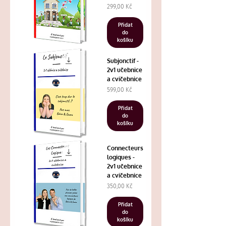
Cena
299,00 Kč
Přidat
do
košíku
Subjonctif -
2v1 učebnice
a cvičebnice
Cena
599,00 Kč
Přidat
do
košíku
Connecteurs
logiques -
2v1 učebnice
a cvičebnice
Cena
350,00 Kč
Přidat
do
košíku