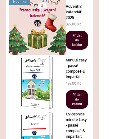
Novinka
Adventní
kalendář
2025
Cena
899,00 Kč
Přidat
do
košíku
Minulé časy
- passé
composé &
imparfait
Cena
499,00 Kč
Přidat
do
košíku
Cvičebnice
minulé časy
- passé
composé &
imparfait