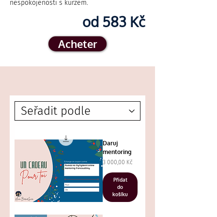
nespokojenosti s kurzem.
od 583 Kč
Acheter
Daruj
mentoring
Cena
3 000,00 Kč
Přidat
do
košíku