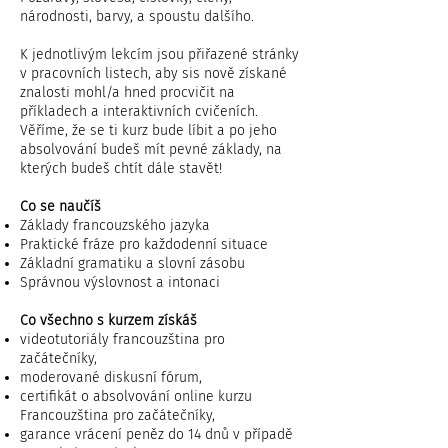
národnosti, barvy, a spoustu dalšího.
K jednotlivým lekcím jsou přiřazené stránky
v pracovních listech, aby sis nově získané
znalosti mohl/a hned procvičit na
příkladech a interaktivních cvičeních.
Věříme, že se ti kurz bude líbit a po jeho
absolvování budeš mít pevné základy, na
kterých budeš chtít dále stavět!
Co se naučíš
Základy francouzského jazyka
Praktické fráze pro každodenní situace
Základní gramatiku a slovní zásobu
Správnou výslovnost a intonaci
Co všechno s kurzem získáš
videotutoriály francouzština pro
začátečníky,
moderované diskusní fórum,
certifikát o absolvování online kurzu
Francouzština pro začátečníky,
garance vrácení peněz do 14 dnů v případě