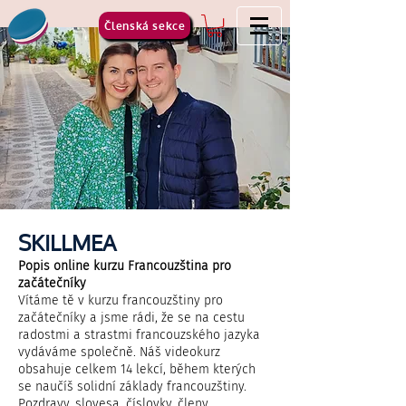
Členská sekce
SKILLMEA
Popis online kurzu Francouzština pro
začátečníky
Vítáme tě v kurzu francouzštiny pro
začátečníky a jsme rádi, že se na cestu
radostmi a strastmi francouzského jazyka
vydáváme společně. Náš videokurz
obsahuje celkem 14 lekcí, během kterých
se naučíš solidní základy francouzštiny.
Pozdravy, slovesa, číslovky, členy,