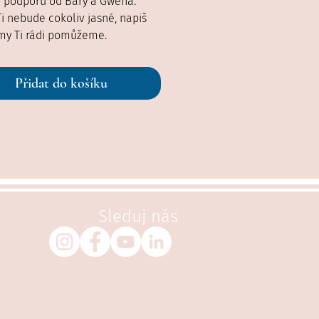
e podporu od Báry a Gwena.
i nebude cokoliv jasné, napiš
my Ti rádi pomůžeme.
Přidat do košíku
Sleduj nás