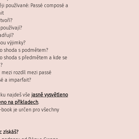
ěji používané: Passé composé a
it
 tvoří?
 používají?
adřují?
jsou výjimky?
 to shoda s podmětem?
 to shoda s předmětem a kde se
á?
je mezi rozdíl mezi passé
 a imparfait?
oku najdeš vše
jasně vysvětleno
no na příkladech
.
-book je určen pro všechny
c získáš?