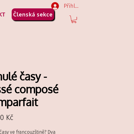
Přihlásit se
KT
Členská sekce
ulé časy -
ssé composé
mparfait
Cena
00 Kč
časy ve francouzštině? Dva