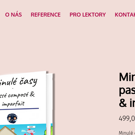
O NÁS
REFERENCE
PRO LEKTORY
KONTA
Min
pa
& i
499,
Minulé 