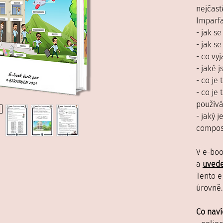
nejčast
Imparfa
- jak se
- jak se
- co vyj
- jaké 
- co je
- co je
použív
- jaký 
composé
V e-bo
a
uvede
Tento e
úrovně.
Co naví