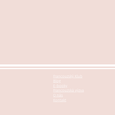
Francouzský Klub
Blog
E-booky
Francouzská výzva
O nás
Kontakt