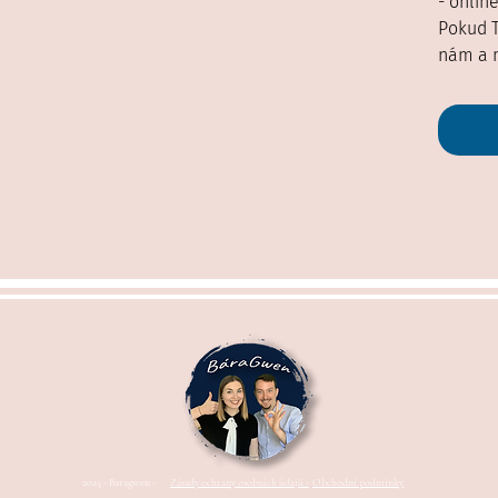
- onlin
Pokud T
nám a 
2025 - Baragwen -
Zásady ochrany osobních údajů -
Obchodní podmínky