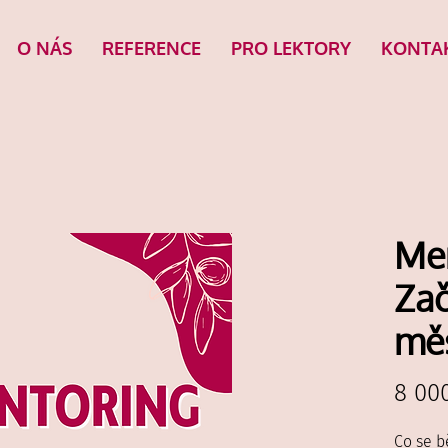
O NÁS
REFERENCE
PRO LEKTORY
KONTA
Me
Zač
mě
8 00
Co se 