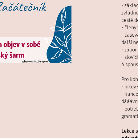
- základ
zvládno
cestě d
- členy
- časov
další n
- zápor
- slovíč
A spous
Pro koh
- nikdy
- franco
dááávno
- potře
gramati
Lekce s