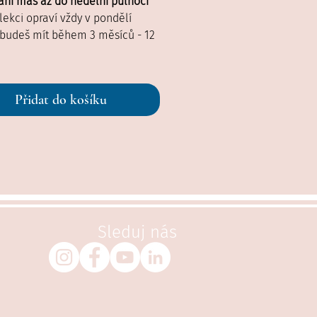
ní máš až do nedělní půlnoci
 lekci opraví vždy v pondělí
 budeš mít během 3 měsíců - 12
Přidat do košíku
Sleduj nás