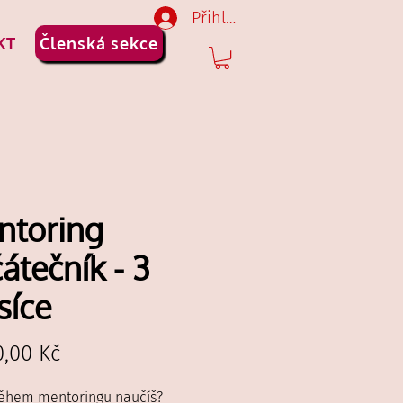
Přihlásit se
KT
Členská sekce
ntoring
átečník - 3
síce
Cena
0,00 Kč
během mentoringu naučíš?