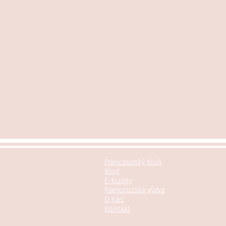
Francouzský Klub
Blog
E-booky
Francouzská výzva
O nás
Kontakt