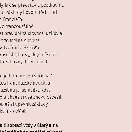
y, jak se představit, pozdravit a
ut základy hovoru třeba při
o Francie👋
 ve francouzštině
at pravidelná slovesa 1. třídy a
epravidelná slovesa
 a tvoření otázek✍️
ka: čísla, barvy, dny, měsíce...
ta zábavných cvičení :)
o je tato úroveň vhodná?
 ses francouzsky neučil/a
uzštinu jsi se učil/a kdysi
 a chceš si vše znovu osvěžit
buješ si upevnit základy
ky a slovíček
e ti zobrazí vždy v úterý a na