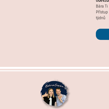
odevzdá
Bára Ti
Přístup
týdnů