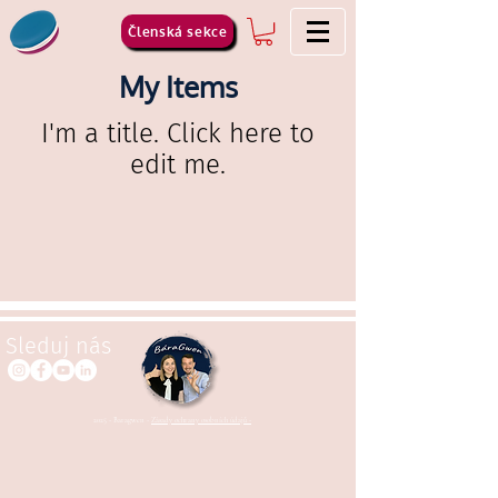
Členská sekce
My Items
I'm a title. ​Click here to
edit me.
Sleduj nás
2025 - Baragwen -
Zásady ochrany osobních údajů -