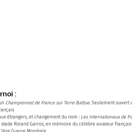
noi : 
un 
Championnat de France sur Terre Battue
. Seulement ouvert 
français
aux étrangers, et changement du nom : 
Les Internationaux de F
u stade Roland Garros, en mémoire du célèbre aviateur français
 1ère Guerre Mondiale.