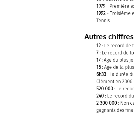
1979
 - Première e
1992
 - Troisième 
Tennis
Autres chiffres 
12
 : Le record de
7
 : Le record de 
17
 : Age du plus 
16
 : Age de la pl
6h33
 : La durée d
Clément en 2006
520 000
 : Le rec
240
 : Le record d
2 300 000
 : Non 
gagnants des fin