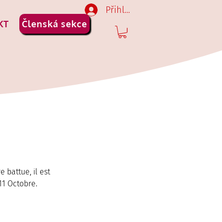
Přihlásit se
KT
Členská sekce
battue, il est 
11 Octobre.