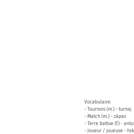
Vocabulaire:
- Tournois (m.) - turnaj
- Match (m.) - zápas
- Terre battue (f.) - ant
- Joueur / joueuse - hr