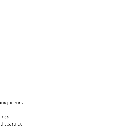
aux joueurs 
rance
 disparu au 