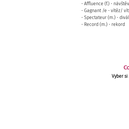
- Affluence (f.) - návště
- Gagnant /e - vítěz/ ví
- Spectateur (m.) - divá
- Record (m.) - rekord
Co
Vyber si