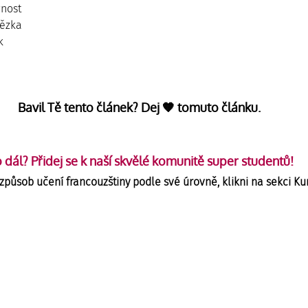
vnost
tězka
k
Bavil Tě tento článek? Dej 🧡 tomuto článku. 
 dál? Přidej se k naší skvělé komunitě super studentů!
 způsob učení francouzštiny podle své úrovně, klikni na sekci Kur