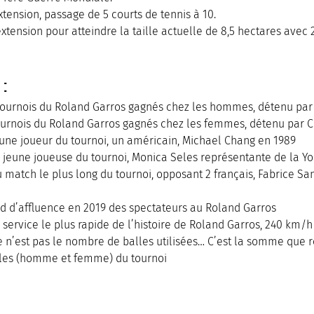
xtension, passage de 5 courts de tennis à 10.
extension pour atteindre la taille actuelle de 8,5 hectares avec 
:
 tournois du Roland Garros gagnés chez les hommes, détenu par
tournois du Roland Garros gagnés chez les femmes, détenu par C
jeune joueur du tournoi, un américain, Michael Chang en 1989
us jeune joueuse du tournoi, Monica Seles représentante de la Y
u match le plus long du tournoi, opposant 2 français, Fabrice Sa
ord d’affluence en 2019 des spectateurs au Roland Garros
u service le plus rapide de l’histoire de Roland Garros, 240 km/h
ce n’est pas le nombre de balles utilisées… C’est la somme que 
ales (homme et femme) du tournoi