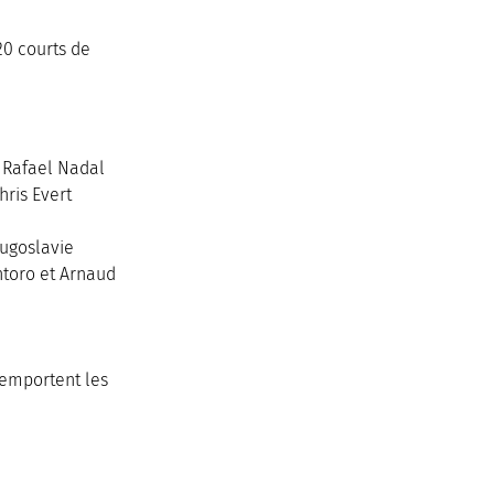
20 courts de 
 Rafael Nadal
hris Evert
ougoslavie 
ntoro et Arnaud 
remportent les 