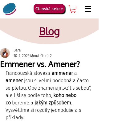
Členská sekce
Blog
Bára
10. 7. 2025
Minut čtení: 2
Emmener vs. Amener?
Francouzská slovesa 
emmener
 a 
amener
 jsou si velmi podobná a často 
se pletou. Obě znamenají „vzít s sebou“, 
ale liší se podle toho, 
koho nebo 
co
 bereme a 
jakým způsobem
. 
Vysvětlíme si rozdíly jednoduše a s 
příklady.