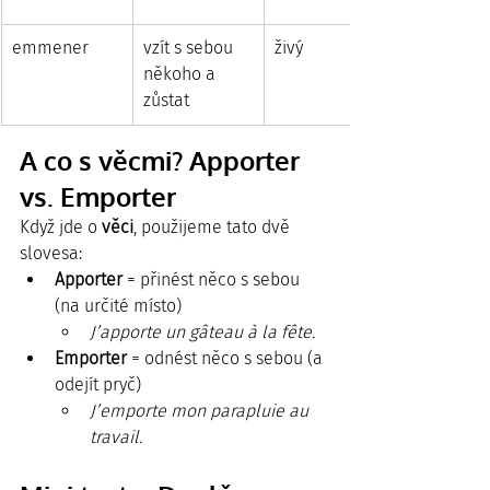
emmener
vzít s sebou 
živý
někoho a 
zůstat
A co s věcmi? Apporter 
vs. Emporter
Když jde o 
věci
, použijeme tato dvě 
slovesa:
Apporter
 = přinést něco s sebou 
(na určité místo)
J’apporte un gâteau à la fête.
Emporter
 = odnést něco s sebou (a 
odejít pryč)
J’emporte mon parapluie au 
travail.