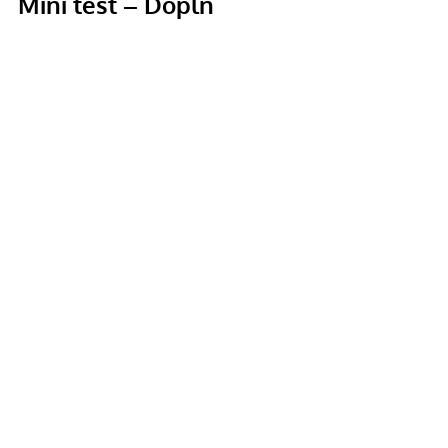
Mini test – Doplň 
správné sloveso
Je ___ mon frère à l’école.
Tu peux ___ ta copine à la fête ?
Elle ___ sa mère chez le médecin 
et elle est restée avec elle.
Il ___ son ordinateur au travail 
chaque
Belle journée!
Bára