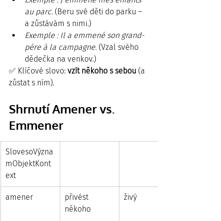
au parc. 
(Beru své děti do parku – 
a zůstávám s nimi.)
Exemple : Il a emmené son grand-
père à la campagne. 
(Vzal svého 
dědečka na venkov.)
✅ Klíčové slovo: 
vzít někoho s sebou
 (a 
zůstat s ním).
Shrnutí Amener vs. 
Emmener
SlovesoVýzna
mObjektKont
ext
amener
přivést 
živý
někoho