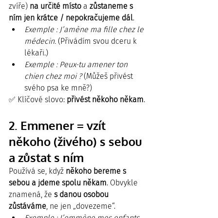
zvíře) 
na určité místo
 a 
zůstaneme s 
ním jen krátce / nepokračujeme dál
.
Exemple : J’amène ma fille chez le 
médecin. 
(Přivádím svou dceru k 
lékaři.)
Exemple : Peux-tu amener ton 
chien chez moi ? 
(Můžeš přivést 
svého psa ke mně?)
✅ Klíčové slovo: 
přivést někoho někam
.
2. Emmener = vzít 
někoho (živého) s sebou 
a zůstat s ním
Používá se, když 
někoho bereme s 
sebou a jdeme spolu někam
. Obvykle 
znamená, že 
s danou osobou 
zůstáváme
, ne jen „dovezeme“.
Exemple : J’emmène mes enfants 