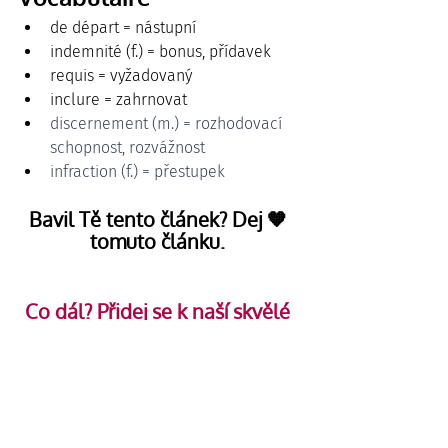
de départ = nástupní
indemnité (f.) = bonus, přídavek
requis = vyžadovaný
inclure = zahrnovat
discernement (m.) = rozhodovací 
schopnost, rozvážnost
infraction (f.) = přestupek
Bavil Tě tento článek? Dej 🧡 
tomuto článku. 
Co dál? Přidej se k naší skvělé 
komunitě super studentů!
Vyber si způsob učení francouzštiny 
podle své úrovně, klikni na sekci Kurzy: