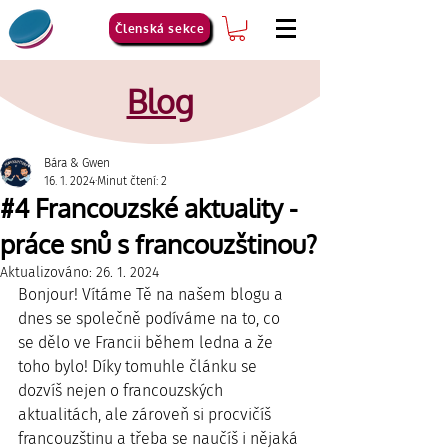
Členská sekce
Blog
Bára & Gwen
16. 1. 2024
Minut čtení: 2
#4 Francouzské aktuality -
práce snů s francouzštinou?
Aktualizováno:
26. 1. 2024
Bonjour! Vítáme Tě na našem blogu a 
dnes se společně podíváme na to, co 
se dělo ve Francii během ledna a že 
toho bylo! Díky tomuhle článku se 
dozvíš nejen o francouzských 
aktualitách, ale zároveň si procvičíš 
francouzštinu a třeba se naučíš i nějaká 