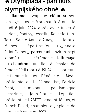
🔥Olympiáda - parcours 
olympijského ohně 🔥
La 
flamme 
olympique 
clôturera 
son 
passage dans le Morbihan à Vannes le 
jeudi 6 juin 2024, après avoir traversé 
Lorient, Pontivy, Josselin, Rochefort-en-
Terre, Sainte-Anne-d’Auray, et l’Île-aux-
Moines. Le départ se fera du gymnase 
Saint-Exupéry, 
parcourant 
environ sept 
kilomètres. La cérémonie 
d'allumage 
du 
chaudron 
aura lieu à l'esplanade 
Simone-Veil (port) à 19h24. Les porteurs 
de flamme incluent Bénédicte Le Moal, 
présidente de la Vannetaise, Patricia 
Picot, championne paralympique 
d’escrime, Jean-Claude Lepeltier, 
président de l’ASPTT pendant 18 ans, et 
Franck David, champion olympique de 