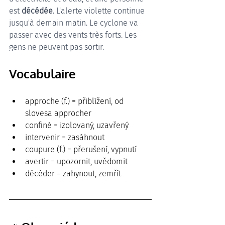
est 
décédée
. L'alerte violette continue 
jusqu'à demain matin. Le cyclone va 
passer avec des vents très forts. Les 
gens ne peuvent pas sortir. 
Vocabulaire
approche (f.) = přiblížení, od 
slovesa approcher 
confiné = izolovaný, uzavřený
intervenir = zasáhnout
coupure (f.) = přerušení, vypnutí
avertir = upozornit, uvědomit
décéder = zahynout, zemřít