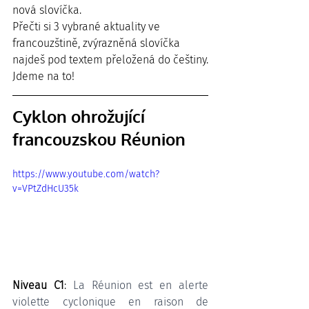
nová slovíčka. 
Přečti si 3 vybrané aktuality ve 
francouzštině, zvýrazněná slovíčka 
najdeš pod textem přeložená do češtiny.
Jdeme na to!
Cyklon ohrožující 
francouzskou Réunion
https://www.youtube.com/watch?
v=VPtZdHcU35k
Niveau C1
: 
La Réunion est en alerte 
violette cyclonique en raison de 