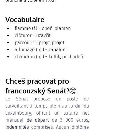
planche à voile en 1992.
Vocabulaire
flamme (f.) = oheň, plamen
clôturer = uzavřít
parcourir = projít, projet
allumage (m.) = zapálení
chaudron (m.) = kotlík, pochodeň
Chceš pracovat pro 
francouzský Senát?🤔
Le Sénat propose un poste de 
surveillant
à temps plein au Jardin du 
Luxembourg, offrant un salaire net 
mensuel 
de départ
 de 3 000 euros, 
indemnités 
comprises. Aucun diplôme 