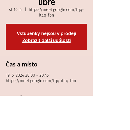
libre
st 19. 6.
  |  
https://meet.google.com/fqq-
itaq-fbn
Vstupenky nejsou v prodeji
Zobrazit další události
Čas a místo
19. 6. 2024 20:00 – 20:45
https://meet.google.com/fqq-itaq-fbn
Hosté
Zobrazit vše