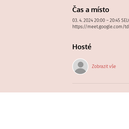
Čas a místo
03. 4. 2024 20:00 – 20:45 SEL
https://meet.google.com/t
Hosté
Zobrazit vše
Francouzský Klub
Blog
E-booky
Francouzská výzva