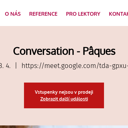
O NÁS
REFERENCE
PRO LEKTORY
KONTA
Conversation - Pâques
3. 4.
  |  
https://meet.google.com/tda-gpxu
Vstupenky nejsou v prodeji
Zobrazit další události