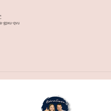
Č
da-gpxu-qvu