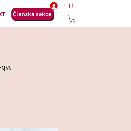
Přihlásit se
KT
Členská sekce
-qvu