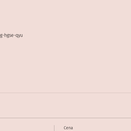
wg-hgse-qyu
Cena