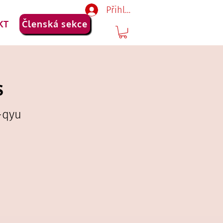
Přihlásit se
KT
Členská sekce
s
-qyu