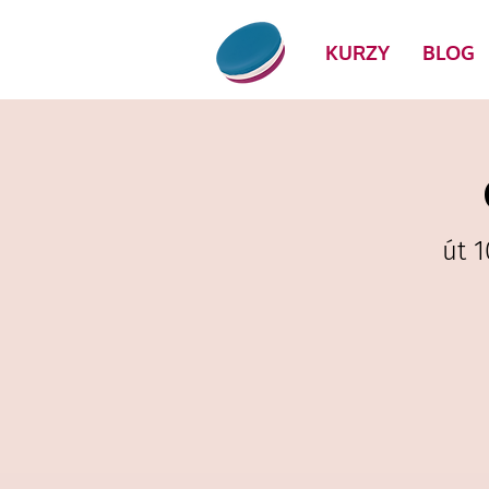
KURZY
BLOG
út 1