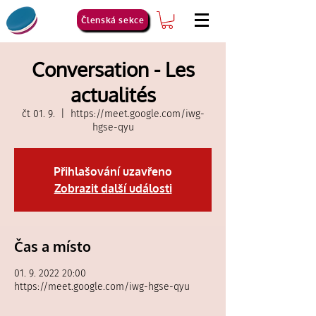
Členská sekce
Conversation - Les
actualités
čt 01. 9.
  |  
https://meet.google.com/iwg-
hgse-qyu
Přihlašování uzavřeno
Zobrazit další události
Čas a místo
01. 9. 2022 20:00
https://meet.google.com/iwg-hgse-qyu