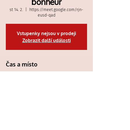
bonheur
st 14. 2.
  |  
https://meet.google.com/rjn-
eusd-qad
Vstupenky nejsou v prodeji
Zobrazit další události
Čas a místo
14. 2. 2024 20:00
https://meet.google.com/rjn-eusd-qad
Sleduj nás