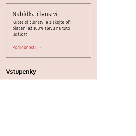
Nabídka členství
Kupte si členství a získejte při
placení až 100% slevu na tuto
událost
Podrobnosti
Vstupenky
Prodej skončil
Typ vstupenky
Conversation - ERASMUS &
étude
Cena