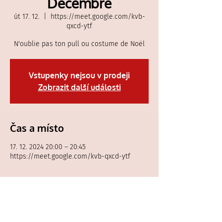
Décembre
út 17. 12.
  |  
https://meet.google.com/kvb-
qxcd-ytf
N'oublie pas ton pull ou costume de Noël
Vstupenky nejsou v prodeji
Zobrazit další události
Čas a místo
17. 12. 2024 20:00 – 20:45
https://meet.google.com/kvb-qxcd-ytf
Hosté
Zobrazit vše