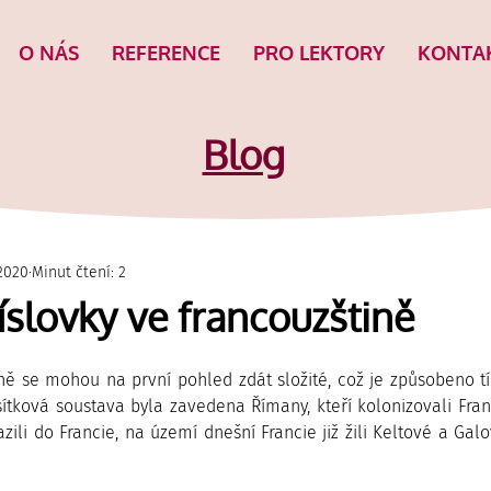
O NÁS
REFERENCE
PRO LEKTORY
KONTA
Blog
 2020
Minut čtení: 2
íslovky ve francouzštině
ině se mohou na první pohled zdát složité, což je způsobeno tí
sítková soustava byla zavedena Římany, kteří kolonizovali Fran
zili do Francie, na území dnešní Francie již žili Keltové a Galov