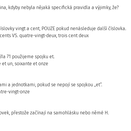
ina, kdyby nebyla nějaká specifická pravidla a výjimky, že? 
číslovky vingt a cent, POUZE pokud nenásleduje další číslovka.
cents VS. quatre-vingt-deux, trois cent deux
, 61a 71 použijeme spojku et.
e et un, soixante et onze
ami a jednotkami, pokud se nepojí se spojkou „et“.
atre-vingt-onze
lovek, přestože začínají na samohlásku nebo němé H.