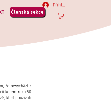
Přihlásit se
KT
Členská sekce
m, že nevychází z 
cii kolem roku 50 
é, kteří používali 