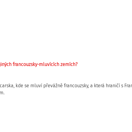
v jiných francouzsky-mluvících zemích?
arska, kde se mluví převážně francouzsky, a která hraničí s Fran
m. 