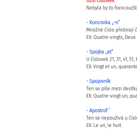
Užití číslovek
Nebyla by to francouzšt
- Koncovka „–s“
Množné číslo přebírají 
EX: Quatre-vingts, Deux 
- Spojka „et“
U číslovek 21, 31, 41, 51
EX: Vingt et un, quarant
- Spojovník 
Ten se píše mezi desítk
EX: Quatre-vingt-un, qu
- Apostrof ´
Ten se nepoužívá u čís
EX: Le un, le huit