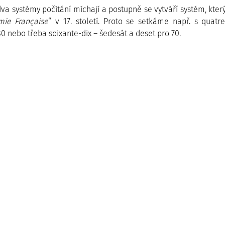
va systémy počítání míchají a postupně se vytváří systém, kter
ie Française
“ v 17. století. Proto se setkáme např. s quatre-v
80 nebo třeba soixante-dix – šedesát a deset pro 70.