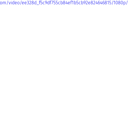
ic.com/video/ee328d_f5c9df755cb84ef1b5cb92e824646815/1080p