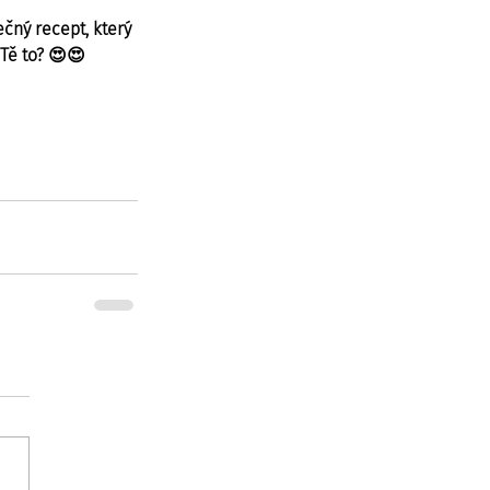
čný recept, který 
Tě to? 😍😍