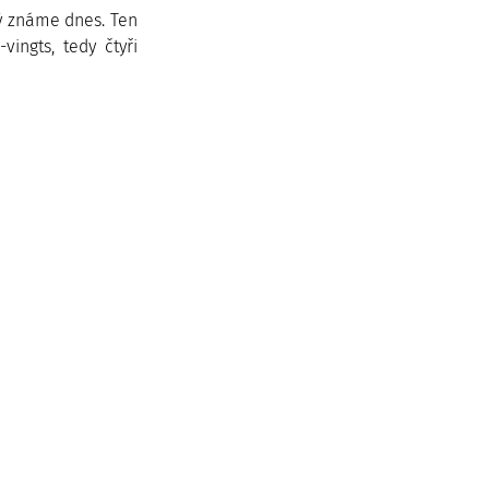
ý známe dnes. Ten 
ingts, tedy čtyři 