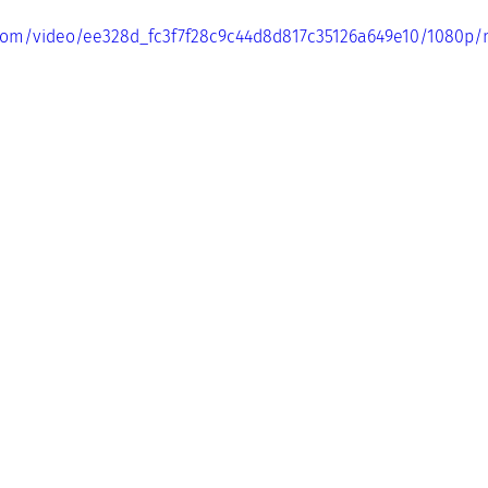
ic.com/video/ee328d_fc3f7f28c9c44d8d817c35126a649e10/1080p/