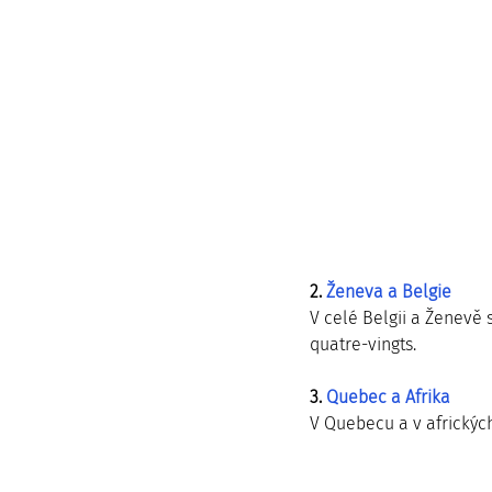
2. 
Ženeva a Belgie
V celé Belgii a Ženevě 
quatre-vingts.
3. 
Quebec a Afrika
V Quebecu a v afrických