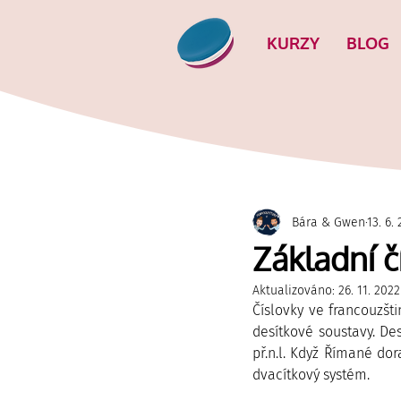
KURZY
BLOG
Bára & Gwen
13. 6.
Základní č
Aktualizováno:
26. 11. 2022
Číslovky ve francouzšt
desítkové soustavy. De
př.n.l. Když Římané dora
dvacítkový systém.