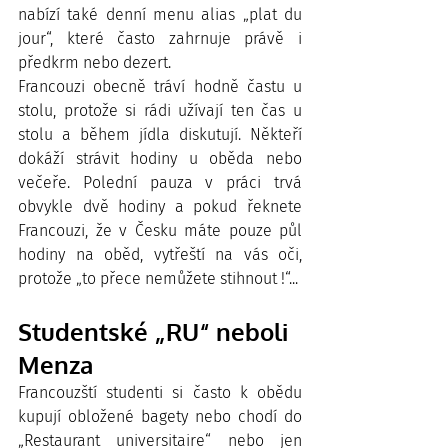
nabízí také denní menu alias „plat du 
jour“, které často zahrnuje právě i 
předkrm nebo dezert.
Francouzi obecně tráví hodně častu u 
stolu, protože si rádi užívají ten čas u 
stolu a během jídla diskutují. Někteří 
dokáží strávit hodiny u oběda nebo 
večeře. Polední pauza v práci trvá 
obvykle dvě hodiny a pokud řeknete 
Francouzi, že v Česku máte pouze půl 
hodiny na oběd, vytřeští na vás oči, 
protože „to přece nemůžete stihnout !“...
Studentské „RU“ neboli 
Menza
Francouzští studenti si často k obědu 
kupují obložené bagety nebo chodí do 
„Restaurant universitaire“ nebo jen 