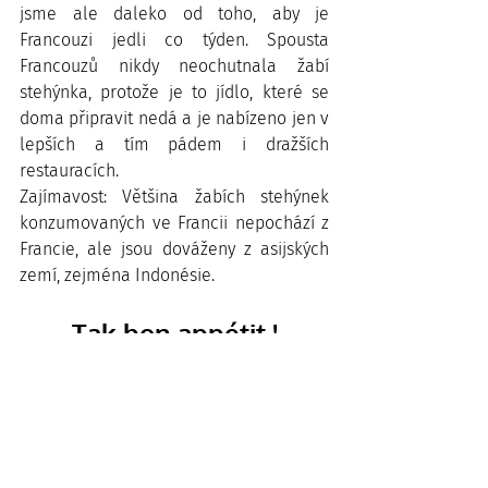
jsme ale daleko od toho, aby je 
Francouzi jedli co týden. Spousta 
Francouzů nikdy neochutnala žabí 
stehýnka, protože je to jídlo, které se 
doma připravit nedá a je nabízeno jen v 
lepších a tím pádem i dražších 
restauracích.
Zajímavost: Většina žabích stehýnek 
konzumovaných ve Francii nepochází z 
Francie, ale jsou dováženy z asijských 
zemí, zejména Indonésie.
Tak bon appétit !
PS: Zajímá Tě něco o 
francouzské kuchyni 
nebo o Francii obecně? 