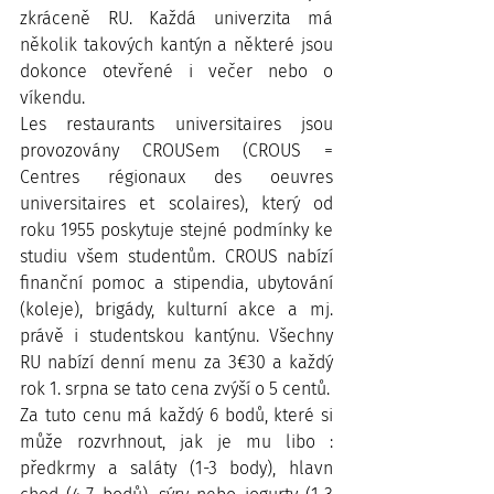
zkráceně RU. Každá univerzita má 
několik takových kantýn a některé jsou 
dokonce otevřené i večer nebo o 
víkendu.
Les restaurants universitaires jsou 
provozovány CROUSem (CROUS = 
Centres régionaux des oeuvres 
universitaires et scolaires), který od 
roku 1955 poskytuje stejné podmínky ke 
studiu všem studentům. CROUS nabízí 
finanční pomoc a stipendia, ubytování 
(koleje), brigády, kulturní akce a mj. 
právě i studentskou kantýnu. Všechny 
RU nabízí denní menu za 3€30 a každý 
rok 1. srpna se tato cena zvýší o 5 centů.
Za tuto cenu má každý 6 bodů, které si 
může rozvrhnout, jak je mu libo : 
předkrmy a saláty (1-3 body), hlavn 