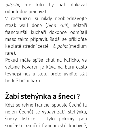
diféstif
, ale kdo by pak dokázal 
odpoledne pracovat... 
V restauraci si nikdy neobjednávejte 
steak well done (
bien cuit
), někteří 
francouzští kuchaři dokonce odmítají 
maso takto připravit. Radši se přikloňte 
ke zlaté střední cestě – à
 point
 (medium 
rare).
Pokud máte spíše chuť na kafíčko, ve 
většině kaváren je káva na baru často 
levnější než u stolu, proto uvidíte stát 
hodně lidí u baru.
Žabí stehýnka a šneci ?
Když se řekne Francie, spoustě Čechů (a 
nejen Čechů) se vybaví žabí stehýnka, 
šneky, ústřice ... Tyto pokrmy jsou 
součástí tradiční francouzské kuchyně, 