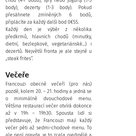
chod (4-7 bodů), sýry nebo jogurty (1-3 
body), dezerty (1-3 body). Pokud 
přesáhnete zmíněných 6 bodů, 
připlácíte za každý další bod 0€55. 
Každý den je výběr z několika 
předkrmů, hlavních chodů (minutky, 
dietní, bezlepkové, vegetariánské...) i 
dezertů. Největší fronta je ale stejně u 
„steak frites“.
Večeře
Francouzi obecně večeří (pro nás) 
pozdě, kolem 20. – 21. hodiny a jedná se 
o minimálně dvouchodové menu. 
Většina restaurací večer otvírá dokonce 
až v 19h – 19h30. Spousta lidí si 
představuje, že Francouzi mají každý 
večer pěti až sedmi-chodové menu. To 
ale není pravda, je to zcela ojedinělé a 