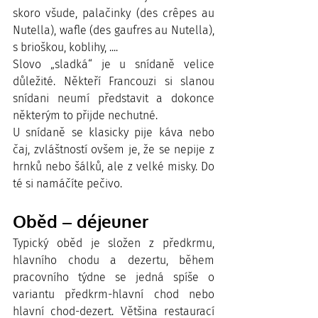
skoro všude, palačinky (des crêpes au 
Nutella), wafle (des gaufres au Nutella), 
s brioškou, koblihy, ....  
Slovo „sladká“ je u snídaně velice 
důležité. Někteří Francouzi si slanou 
snídani neumí představit a dokonce 
některým to přijde nechutné. 
U snídaně se klasicky pije káva nebo 
čaj, zvláštností ovšem je, že se nepije z 
hrnků nebo šálků, ale z velké misky. Do 
té si namáčíte pečivo. 
Oběd – déjeuner 
Typický oběd je složen z předkrmu, 
hlavního chodu a dezertu, během 
pracovního týdne se jedná spíše o 
variantu předkrm-hlavní chod nebo 
hlavní chod-dezert. Většina restaurací 