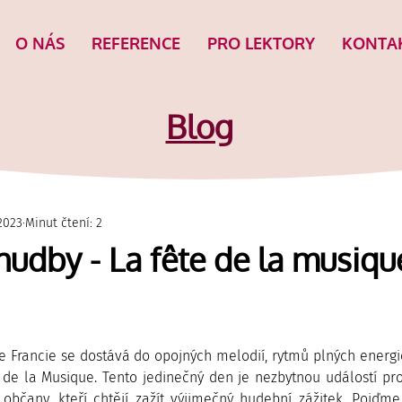
O NÁS
REFERENCE
PRO LEKTORY
KONTA
Blog
 2023
Minut čtení: 2
hudby - La fête de la musiqu
 se Francie se dostává do opojných melodií, rytmů plných energ
e de la Musique. Tento jedinečný den je nezbytnou událostí pro
bčany, kteří chtějí zažít výjimečný hudební zážitek. Pojďme 