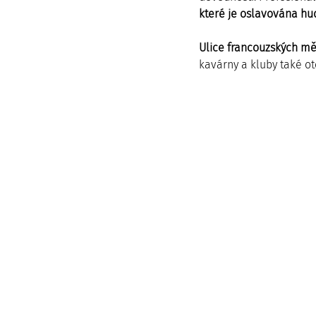
které je oslavována hu
Ulice francouzských mě
kavárny a kluby také ote