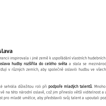
slava
rancii inspirovala i jiné země k uspořádání vlastních hudebních 
oslava hudby rozšířila do celého světa
 a stala se mezináro
žďují v různých zemích, aby společně oslavili hudbu ve všech
é sehrála důležitou roli při 
podpoře mladých talentů
. Mnoho
vě na této národní oslavě, což jim přineslo větší viditelnost a 
ost pro mladé umělce, aby představili svůj talent a upoutali po