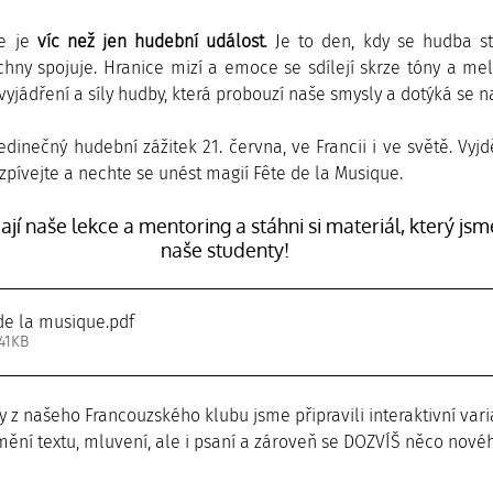
e je 
víc než jen hudební událost
. Je to den, kdy se hudba st
hny spojuje. Hranice mizí a emoce se sdílejí skrze tóny a melo
vyjádření a síly hudby, která probouzí naše smysly a dotýká se na
edinečný hudební zážitek 21. června, ve Francii i ve světě. Vyjd
zpívejte a nechte se unést magií Fête de la Musique. 
jí naše lekce a mentoring a stáhni si materiál, který jsme
naše studenty!
 de la musique
.pdf
41KB
y z našeho Francouzského klubu jsme připravili interaktivní varia
mění textu, mluvení, ale i psaní a zároveň se DOZVÍŠ něco nové