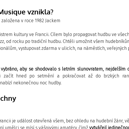
 Musique vznikla?
a založena v roce 1982 Jackem 
strem kultury ve Francii. Cílem bylo propagovat hudbu ve všech
zz, od rocku po tradiční hudbu. Chtěli umožnit všem hudebníkům
nálům, vystupovat zdarma v ulicích, na náměstích, veřejných p
 vybráno, aby se shodovalo s letním slunovratem, nejdelším
 začít hned po setmění a pokračovat až do brzkých rann
nabízí nekonečnou noc hudby.
echny
Francii je událost otevřená všem, bez ohledu na hudební žánr, v
ní umělci se mísí s vášnivými amatéry, čímž 
vytvářejí jedinečno