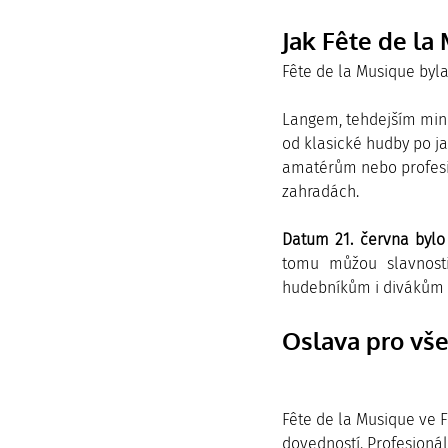
Jak Fête de la
Fête de la Musique byl
Langem, tehdejším mini
od klasické hudby po ja
amatérům nebo profesio
zahradách.
Datum 21. června bylo
tomu můžou slavnosti
hudebníkům i divákům 
Oslava pro vš
Fête de la Musique ve 
dovedností. Profesionál