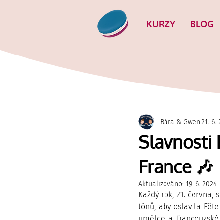
KURZY
BLOG
Bára & Gwen
21. 6.
Slavnosti 
France 🎶
Aktualizováno:
19. 6. 2024
Každý rok, 21. června,
tónů, aby oslavila Fêt
umělce a francouzské o