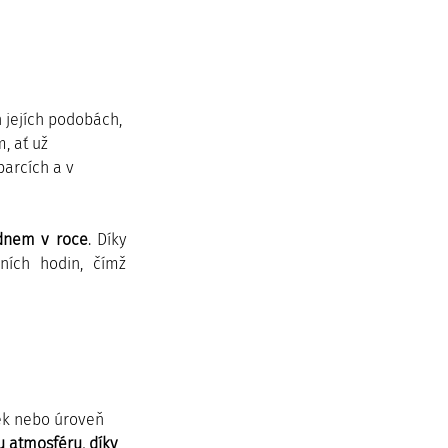
 jejích podobách, 
, ať už 
arcích a v 
 dnem v roce
. Díky 
ích hodin, čímž 
ěk nebo úroveň 
u atmosféru, díky 