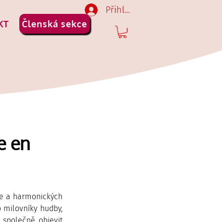
Přihlásit se
KT
Členská sekce
e en
ie a harmonických 
 milovníky hudby, 
společně objevit 