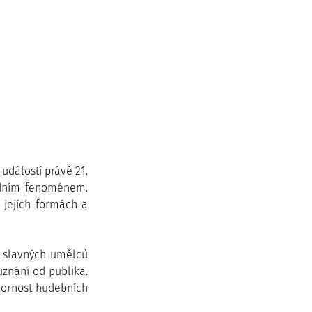
událostí právě 21. 
dním fenoménem. 
 jejích formách a 
 slavných umělců 
uznání od publika. 
zornost hudebních 