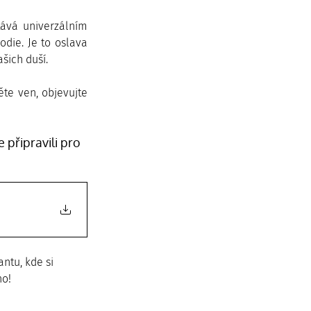
ává univerzálním 
die. Je to oslava 
šich duší.
ěte ven, objevujte 
 připravili pro 
ntu, kde si 
ho!