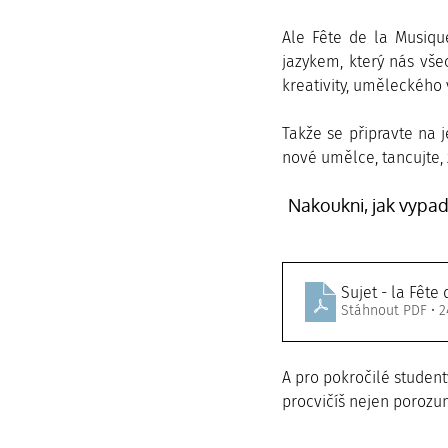
Ale Fête de la Musiqu
jazykem, který nás všec
kreativity, uměleckého 
Takže se připravte na j
nové umělce, tancujte, 
Nakoukni, jak vypada
Sujet - la Fête
Stáhnout PDF • 2
A pro pokročilé student
procvičíš nejen porozu