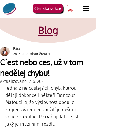
Členská sekce
Blog
Bára
28. 2. 2021
Minut čtení: 1
C´est nebo ces, už v tom
nedělej chybu!
Aktualizováno:
2. 6. 2021
Jedna z nejčastějších chyb, kterou 
dělají dokonce i někteří Francouzi! 
Matoucí je, že výslovnost obou je 
stejná, význam a použití je ovšem 
velice rozdílné. Pokračuj dál a zjisti, 
jaký je mezi nimi rozdíl.