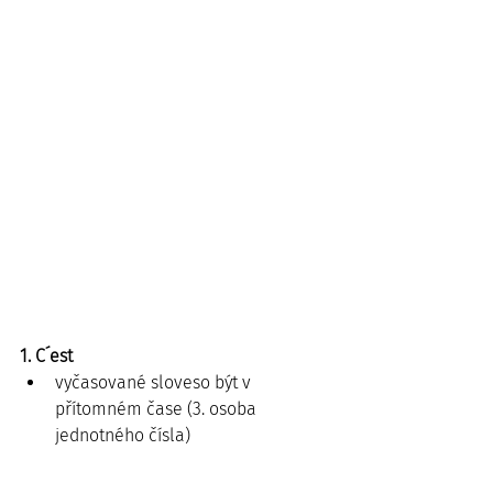
1. C´est
vyčasované sloveso být v 
přítomném čase (3. osoba 
jednotného čísla)