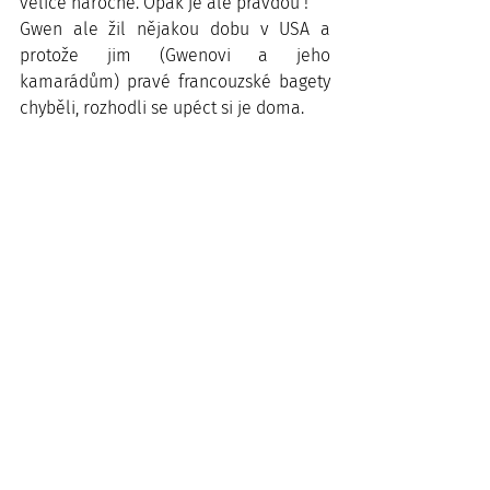
velice náročné. Opak je ale pravdou !
Gwen ale žil nějakou dobu v USA a 
protože jim (Gwenovi a jeho 
kamarádům) pravé francouzské bagety 
chyběli, rozhodli se upéct si je doma. 