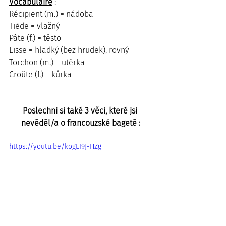
Vocabulaire
 :
Récipient (m.) = nádoba
Tiède = vlažný
Pâte (f.) = těsto
Lisse = hladký (bez hrudek), rovný
Torchon (m.) = utěrka
Croûte (f.) = kůrka
Poslechni si také 3 věci, které jsi 
nevěděl/a o francouzské bagetě :
https://youtu.be/kogEI9J-HZg